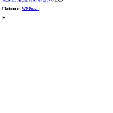
ТехМаш Лидер (ТМ Лидер)
© 2020
Шаблон от
WP Puzzle
➤